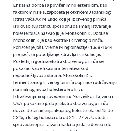
Efikasna borba sa povišenim holesterolom, kao
faktorom rizika, započeta je otkrićem Japanskog
istraživača Akire Endo koji je iz crvenog pirinča
izolovao supstancu sposobnu da smanji stvaranje
holesterola, a nazvao ju je Monakolin K. Doduše
Monokolin K je kao ekstrakt crvenog pirinča,
korišćen je još u vreme Ming dinastije (1368-1644
pre n.e.), za poboljšanje zdravlja i cirkulacije.
Poslednjih godina ekstrakt crvenog pirinča se
pokazao kao efikasna alternativa kod
nepodnošljivosti statina. Monakolin K iz
fermentisanog crvenog pirinča doprinosi održavanju
normalnog nivoa holesterola u krvi.
Istraživanjima sprovedenim u Norveškoj, Tajvanu i
USA, pokazano je da je ekstrakt crvenog pirinča
doveo do smanjenja ukupnog holesterola od 15 do
23 %, а lošeg holesterola od 21 – 27 % . U studiji
sprovedenoj na Tajvanu nađeno je da je doveo i do