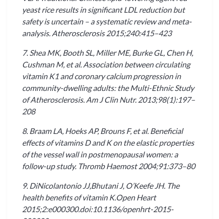
yeast rice results in significant LDL reduction but
safety is uncertain – a systematic review and meta-
analysis. Atherosclerosis 2015;240:415–423
7. Shea MK, Booth SL, Miller ME, Burke GL, Chen H,
Cushman M, et al. Association between circulating
vitamin K1 and coronary calcium progression in
community-dwelling adults: the Multi-Ethnic Study
of Atherosclerosis. Am J Clin Nutr. 2013;98(1):197–
208
8. Braam LA, Hoeks AP, Brouns F, et al. Beneficial
effects of vitamins D and K on the elastic properties
of the vessel wall in postmenopausal women: a
follow-up study. Thromb Haemost 2004;91:373–80
9. DiNicolantonio JJ,Bhutani J, O’Keefe JH. The
health benefits of vitamin K.Open Heart
2015;2:e000300.doi:10.1136/openhrt-2015-