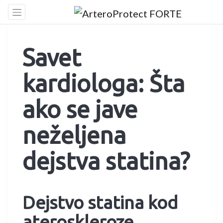
Skip
to
content
Savet
kardiologa: Šta
ako se jave
neželjena
dejstva statina?
Dejstvo statina kod
ateroskleroze