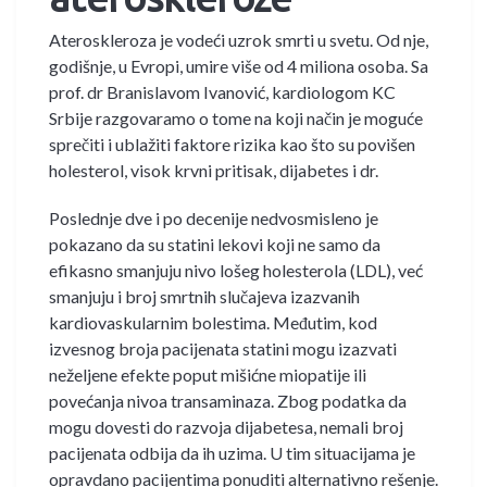
Ateroskleroza je vodeći uzrok smrti u svetu. Od nje,
godišnje, u Evropi, umire više od 4 miliona osoba. Sa
prof. dr Branislavom Ivanović, kardiologom KC
Srbije razgovaramo o tome na koji način je moguće
sprečiti i ublažiti faktore rizika kao što su povišen
holesterol, visok krvni pritisak, dijabetes i dr.
Poslednje dve i po decenije nedvosmisleno je
pokazano da su statini lekovi koji ne samo da
efikasno smanjuju nivo lošeg holesterola (LDL), već
smanjuju i broj smrtnih slučajeva izazvanih
kardiovaskularnim bolestima. Međutim, kod
izvesnog broja pacijenata statini mogu izazvati
neželjene efekte poput mišićne miopatije ili
povećanja nivoa transaminaza. Zbog podatka da
mogu dovesti do razvoja dijabetesa, nemali broj
pacijenata odbija da ih uzima. U tim situacijama je
opravdano pacijentima ponuditi alternativno rešenje.