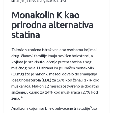
smanjenja nivoa triglicerida. 1-3
Monakolin K kao
prirodna alternativa
statina
Takođe su rađena istraživanja sa osobama kojima i
drugi članovi familije imaju povišen holesterol, a
kojima je prekinuto lečenje putem statina zbog
mišićnog bola. U ishranu im je ubačen monakolin
(10mg) što je nakon 6 meseci dovelo do smanjenja
lošeg holesterola (LDL) za 16% kod žena, i 17% kod
muškaraca. Nakon 12 meseci ostvareno je dodatno
sniženje, ukupno za 24% kod muškaraca i 27% kod
4
žena.
5
Analizom kojom su bile obuhvaćene tri studije
, sa