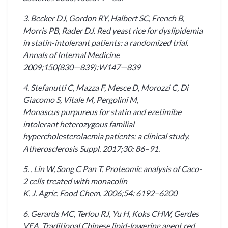
3. Becker DJ, Gordon RY, Halbert SC, French B,
Morris PB, Rader DJ. Red yeast rice for dyslipidemia
in statin-intolerant patients: a randomized trial.
Annals of Internal Medicine
2009;150(830—839):W147—839
4. Stefanutti C, Mazza F, Mesce D, Morozzi C, Di
Giacomo S, Vitale M, Pergolini M,
Monascus purpureus for statin and ezetimibe
intolerant heterozygous familial
hypercholesterolaemia patients: a clinical study.
Atherosclerosis Suppl. 2017;30: 86–91.
5. . Lin W, Song C Pan T. Proteomic analysis of Caco-
2 cells treated with monacolin
K. J. Agric. Food Chem. 2006;54: 6192–6200
6. Gerards MC, Terlou RJ, Yu H, Koks CHW, Gerdes
VEA. Traditional Chinese lipid-lowering agent red