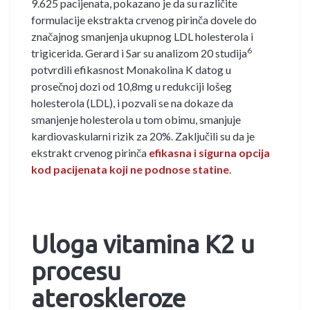
9.625 pacijenata, pokazano je da su različite
formulacije ekstrakta crvenog pirinča dovele do
značajnog smanjenja ukupnog LDL holesterola i
6
trigicerida. Gerard i Sar su analizom 20 studija
potvrdili efikasnost Monakolina K datog u
prosečnoj dozi od 10,8mg u redukciji lošeg
holesterola (LDL), i pozvali se na dokaze da
smanjenje holesterola u tom obimu, smanjuje
kardiovaskularni rizik za 20%. Zaključili su da je
ekstrakt crvenog pirinča
efikasna i sigurna opcija
kod pacijenata koji ne podnose statine
.
Uloga vitamina K2 u
proces
u
ateroskleroze