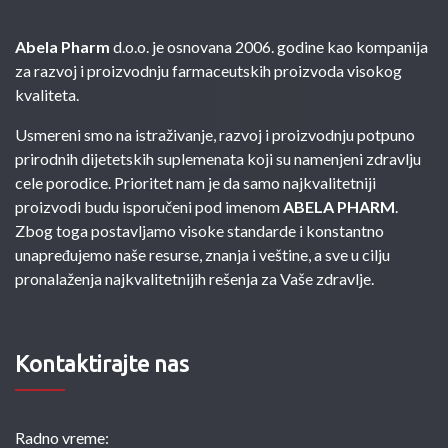
Abela Pharm
d.o.o. je osnovana 2006. godine kao kompanija
za razvoj i proizvodnju farmaceutskih proizvoda visokog
kvaliteta.
Usmereni smo na istraživanje, razvoj i proizvodnju potpuno
prirodnih dijetetskih suplemenata koji su namenjeni zdravlju
cele porodice. Prioritet nam je da samo najkvalitetniji
proizvodi budu isporučeni pod imenom
ABELA PHARM
.
Zbog toga postavljamo visoke standarde i konstantno
unapređujemo naše resurse, znanja i veštine, a sve u cilju
pronalaženja najkvalitetnijih rešenja za Vaše zdravlje.
Kontaktirajte nas
Radno vreme: