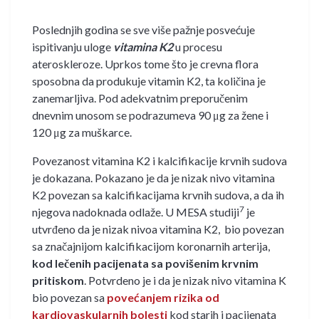
Poslednjih godina se sve više pažnje posvećuje
ispitivanju uloge
vitamina K2
u procesu
ateroskleroze. Uprkos tome što je crevna flora
sposobna da produkuje vitamin K2, ta količina je
zanemarljiva. Pod adekvatnim preporučenim
dnevnim unosom se podrazumeva 90 μg za žene i
120 μg za muškarce.
Povezanost vitamina K2 i kalcifikacije krvnih sudova
je dokazana. Pokazano je da je nizak nivo vitamina
K2 povezan sa kalcifikacijama krvnih sudova, a da ih
7
njegova nadoknada odlaže. U MESA studiji
je
utvrđeno da je nizak nivoa vitamina K2, bio povezan
sa značajnijom kalcifikacijom koronarnih arterija,
kod lečenih pacijenata sa povišenim krvnim
pritiskom
. Potvrdeno je i da je nizak nivo vitamina K
bio povezan sa
povećanjem rizika od
kardiovaskularnih bolesti
kod starih i pacijenata