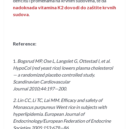
deficitu i promenama na krvnim sudovima, te da
nadoknada vitamina K2 dovodi do zaštite krvnih
sudova
.
Reference:
1.
Bogsrud MP, Ose L, Langslet G, Ottestad I, et al.
HypoCol (red yeast rice) lowers plasma cholesterol
— a randomized placebo controlled study.
Scandinavian Cardiovascular
Journal 2010;44:197—200.
2. Lin CC, Li TC, Lai MM. Efficacy and safety of
Monascus purpureus Went rice in subjects with
hyperlipidemia. European Journal of
Endocrinology/European Federation of Endocrine
Societies 2005;153:679—86.