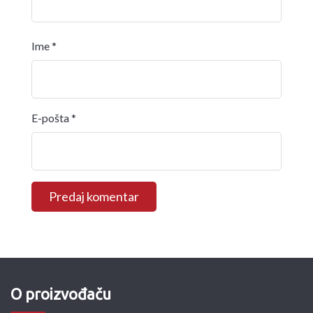
Ime
*
E-pošta
*
O proizvođaču