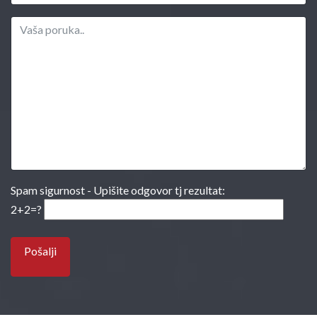
Spam sigurnost - Upišite odgovor tj rezultat:
2+2=?