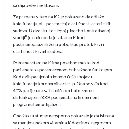
sa dijabetes melitusom.
Za primenu vitamina K2 je pokazano da odlaže
kalcifikaciju, ali i poremećaj elastičnosti arterijskih
sudova. U dvostruko slepoj placebo kontrolisanoj
8
studiji
je nađeno da je vitamin K kod
postmenopauznih žena poboljšao protok krvi i
elastičnost krvnih sudova.
Primena vitamina K ima posebno mesto kod
pacijenata sa poremećenom bubrežnom funkcijom.
Kod ovih pacijenata imamo češću pojavu
kalcifikacija koronarnih arterija. Ona se viđa kod
40% pacijenata sa hroničnom bubrežnom
disfunkcijom i 83% pacijenata na hroničnom
9
programu hemodijalize
.
Ono što su studije neosporno pokazale je da ishrana
sa manjim unosom vitamina K doprinosi njegovom