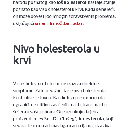
narodu poznatog kao
loš holesterol
, nastaje stanje
poznato kao visok holesterol u krvi. Kada se ne leči,
on može dovesti do mnogih zdravstvenih problema,
uključujući
srčani ili moždani udar
.
Nivo holesterola u
krvi
Visok holesterol obično ne izaziva direktne
simptome. Zato je važno da se nivo holesterola
kontroliše redovno. Kardiolozi preporučuju da
ograničite količinu zasićenih masti, trans masti i
šećera u vašoj ishrani. One uzrokuju da jetra
proizvodi
previše LDL (“lošeg”) holesterola
, koji
stvara depo masnih naslaga u arterijama, i izaziva