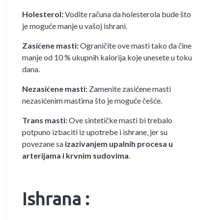
Holesterol:
Vodite računa da holesterola bude što
je moguće manje u vašoj ishrani.
Zasićene masti:
Ograničite ove masti tako da čine
manje od 10 % ukupnih kalorija koje unesete u toku
dana.
Nezasićene masti:
Zamenite zasićene masti
nezasićenim mastima što je moguće češće.
Trans masti:
Ove sintetičke masti bi trebalo
potpuno izbaciti iz upotrebe i ishrane, jer su
povezane sa
izazivanjem upalnih procesa u
arterijama i krvnim sudovima
.
Ishrana :