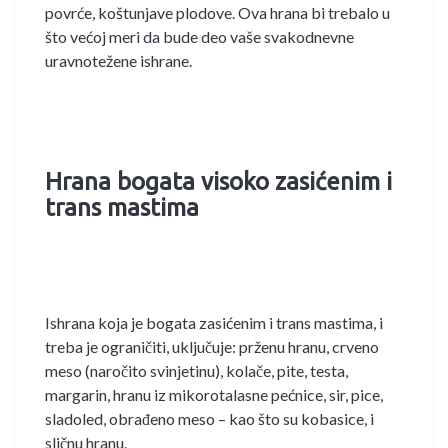
povrće, koštunjave plodove. Ova hrana bi trebalo u
što većoj meri da bude deo vaše svakodnevne
uravnotežene ishrane.
Hrana bogata visoko zasićenim i
trans mastima
Ishrana koja je bogata zasićenim i trans mastima, i
treba je ograničiti, uključuje: prženu hranu, crveno
meso (naročito svinjetinu), kolače, pite, testa,
margarin, hranu iz mikorotalasne pećnice, sir, pice,
sladoled, obrađeno meso – kao što su kobasice, i
sličnu hranu.