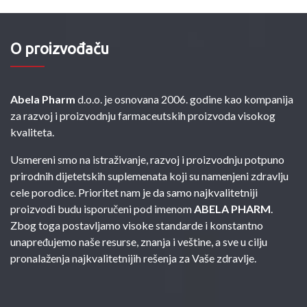
O proizvođaču
Abela Pharm
d.o.o. je osnovana 2006. godine kao kompanija
za razvoj i proizvodnju farmaceutskih proizvoda visokog
kvaliteta.
Usmereni smo na istraživanje, razvoj i proizvodnju potpuno
prirodnih dijetetskih suplemenata koji su namenjeni zdravlju
cele porodice. Prioritet nam je da samo najkvalitetniji
proizvodi budu isporučeni pod imenom
ABELA PHARM
.
Zbog toga postavljamo visoke standarde i konstantno
unapređujemo naše resurse, znanja i veštine, a sve u cilju
pronalaženja najkvalitetnijih rešenja za Vaše zdravlje.