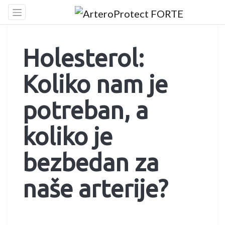
Skip
to
content
Holesterol:
Koliko nam je
potreban, a
koliko je
bezbedan za
naše arterije?