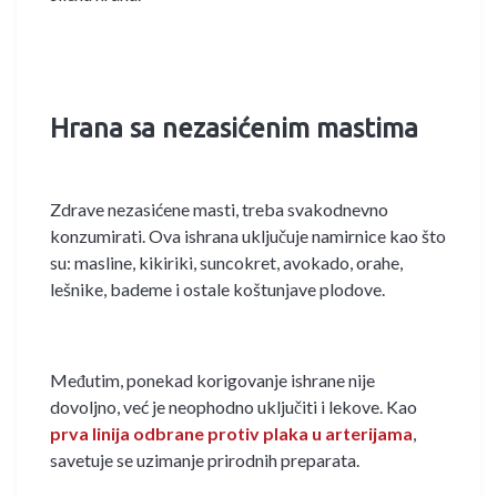
Hrana sa nezasićenim mastima
Zdrave nezasićene masti, treba svakodnevno
konzumirati. Ova ishrana uključuje namirnice kao što
su: masline, kikiriki, suncokret, avokado, orahe,
lešnike, bademe i ostale koštunjave plodove.
Međutim, ponekad korigovanje ishrane nije
dovoljno, već je neophodno uključiti i lekove. Kao
prva linija odbrane protiv plaka u arterijama
,
savetuje se uzimanje prirodnih preparata.