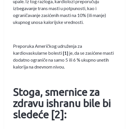
upale. Iz tog razloga, kardiolozi preporučuju
izbegavanje trans masti u potpunosti, kao i
ograničavanje zasićenih masti na 10% (ili manje)
ukupnog unosa kalorijske vrednosti.
Preporuka Američkog udruženja za
kardiovaskularne bolesti
[1]
je, da se zasićene masti
dodatno ograniče na samo 5 ili 6 % ukupno unetih
kalorija na dnevnom nivou.
Stoga, smernice za
zdravu ishranu bile bi
sledeće [2]
: