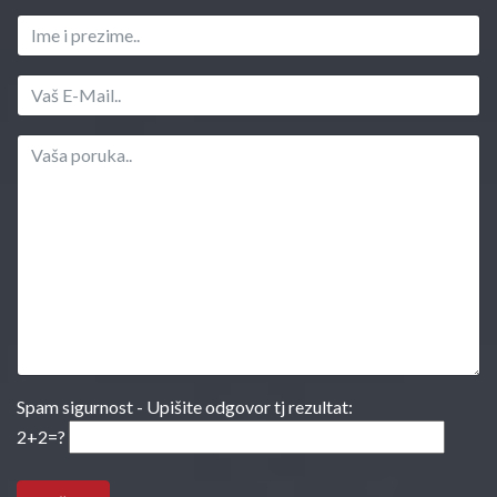
Spam sigurnost - Upišite odgovor tj rezultat:
2+2=?