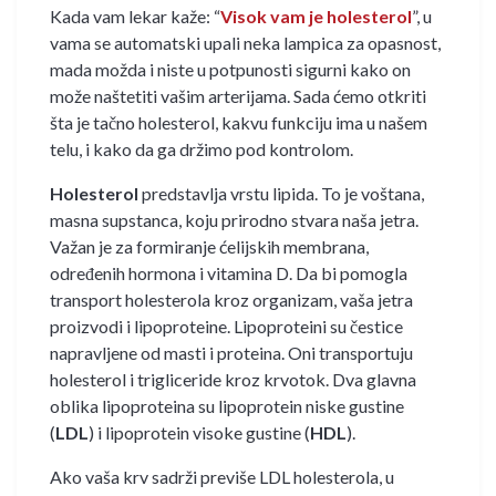
Kada vam lekar kaže: “
Visok vam je holesterol
”, u
vama se automatski upali neka lampica za opasnost,
mada možda i niste u potpunosti sigurni kako on
može naštetiti vašim arterijama. Sada ćemo otkriti
šta je tačno holesterol, kakvu funkciju ima u našem
telu, i kako da ga držimo pod kontrolom.
Holesterol
predstavlja vrstu lipida. To je voštana,
masna supstanca, koju prirodno stvara naša jetra.
Važan je za formiranje ćelijskih membrana,
određenih hormona i vitamina D. Da bi pomogla
transport holesterola kroz organizam, vaša jetra
proizvodi i lipoproteine. Lipoproteini su čestice
napravljene od masti i proteina. Oni transportuju
holesterol i trigliceride kroz krvotok. Dva glavna
oblika lipoproteina su lipoprotein niske gustine
(
LDL
) i lipoprotein visoke gustine (
HDL
).
Ako vaša krv sadrži previše LDL holesterola, u