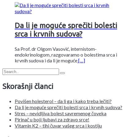
Da li je moguće sprečiti bolesti
srca i krvnih sudova?
Sa Prof. dr Olgom Vasović, internistom-
endokrinologom, razgovaramo o bolestima srca i
krvnih sudova i da li je moguće
[…]
Skorašnji članci
Povišen holesterol – da li ga i kako treba lečiti?
Da li je moguće sprečiti bolesti srca i krvnih sudova?
Stres – nevidljiva bolest savremenog čoveka
Pirinač u boji ljubavi za zdravo srce!
Vitamin K2 – tihi čuvar vašeg srca i kostiju