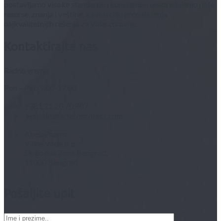
postavljamo visoke standarde i konstantno unapređujemo naše
resurse, znanja i veštine, a sve u cilju pronalaženja
najkvalitetnijih rešenja za Vaše zdravlje.
Kontaktirajte nas
Radno vreme:
Pon – Pet: 9.00-17.00
+381 11 20 70 807
kontakt@arteroprotect.com
AbelaPharm
Viline Vode b.b.
Slobodna Zona Beograd,
11000 Beograd
Pošaljite upit