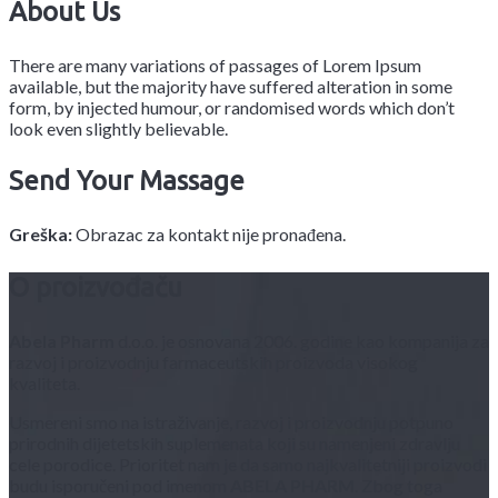
About Us
There are many variations of passages of Lorem Ipsum
available, but the majority have suffered alteration in some
form, by injected humour, or randomised words which don’t
look even slightly believable.
Send Your Massage
Greška:
Obrazac za kontakt nije pronađena.
O proizvođaču
Abela Pharm
d.o.o. je osnovana 2006. godine kao kompanija za
razvoj i proizvodnju farmaceutskih proizvoda visokog
kvaliteta.
Usmereni smo na istraživanje, razvoj i proizvodnju potpuno
prirodnih dijetetskih suplemenata koji su namenjeni zdravlju
cele porodice. Prioritet nam je da samo najkvalitetniji proizvodi
budu isporučeni pod imenom
ABELA PHARM
. Zbog toga