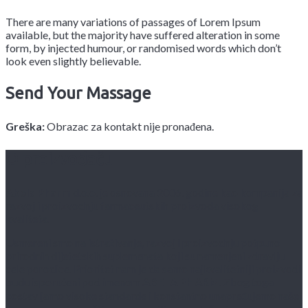
There are many variations of passages of Lorem Ipsum
available, but the majority have suffered alteration in some
form, by injected humour, or randomised words which don’t
look even slightly believable.
Send Your Massage
Greška:
Obrazac za kontakt nije pronađena.
O proizvođaču
Abela Pharm
d.o.o. je osnovana 2006. godine kao kompanija za
razvoj i proizvodnju farmaceutskih proizvoda visokog
kvaliteta.
Usmereni smo na istraživanje, razvoj i proizvodnju potpuno
prirodnih dijetetskih suplemenata koji su namenjeni zdravlju
cele porodice. Prioritet nam je da samo najkvalitetniji proizvodi
budu isporučeni pod imenom
ABELA PHARM
. Zbog toga
postavljamo visoke standarde i konstantno unapređujemo naše