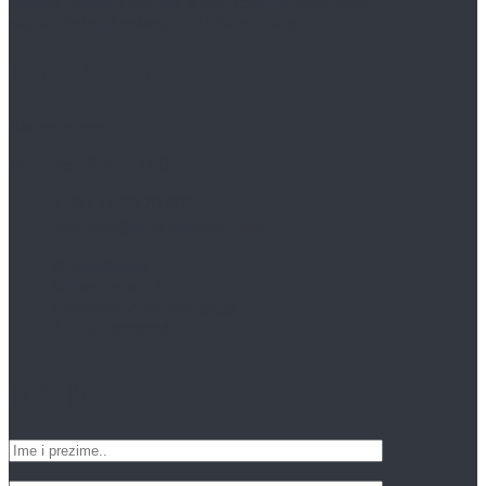
resurse, znanja i veštine, a sve u cilju pronalaženja
najkvalitetnijih rešenja za Vaše zdravlje.
Kontaktirajte nas
Radno vreme:
Pon – Pet: 9.00-17.00
+381 11 20 70 807
kontakt@arteroprotect.com
AbelaPharm
Viline Vode b.b.
Slobodna Zona Beograd,
11000 Beograd
Pošaljite upit