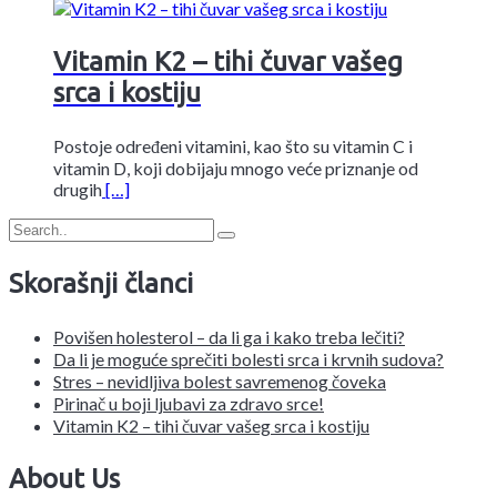
Vitamin K2 – tihi čuvar vašeg
srca i kostiju
Postoje određeni vitamini, kao što su vitamin C i
vitamin D, koji dobijaju mnogo veće priznanje od
drugih
[…]
Skorašnji članci
Povišen holesterol – da li ga i kako treba lečiti?
Da li je moguće sprečiti bolesti srca i krvnih sudova?
Stres – nevidljiva bolest savremenog čoveka
Pirinač u boji ljubavi za zdravo srce!
Vitamin K2 – tihi čuvar vašeg srca i kostiju
About Us