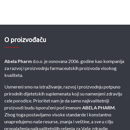
O proizvođaču
Abela Pharm
d.o.o. je osnovana 2006. godine kao kompanija
za razvoj i proizvodnju farmaceutskih proizvoda visokog
kvaliteta.
Usmereni smo na istraživanje, razvoj i proizvodnju potpuno
prirodnih dijetetskih suplemenata koji su namenjeni zdravlju
cele porodice. Prioritet nam je da samo najkvalitetniji
proizvodi budu isporučeni pod imenom
ABELA PHARM
.
Zbog toga postavljamo visoke standarde i konstantno
unapređujemo naše resurse, znanja i veštine, a sve u cilju
pronalaženja najkvalitetnijih rešenja za Vaše zdravlje.