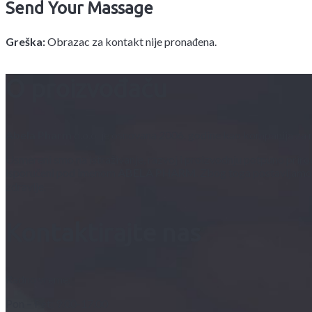
Send Your Massage
Greška:
Obrazac za kontakt nije pronađena.
O proizvođaču
Abela Pharm
d.o.o. je osnovana 2006. godine kao kompanija za 
Usmereni smo na istraživanje, razvoj i proizvodnju potpuno prirod
isporučeni pod imenom
ABELA PHARM
. Zbog toga postavljamo v
zdravlje.
Kontaktirajte nas
Radno vreme:
Pon – Pet: 9.00-17.00