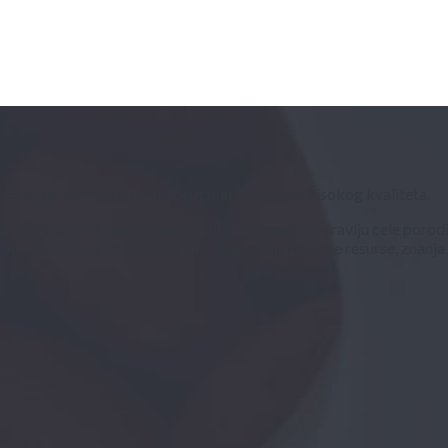
razvoj i proizvodnju farmaceutskih proizvoda visokog kvaliteta.
nih dijetetskih suplemenata koji su namenjeni zdravlju cele porodi
isoke standarde i konstantno unapređujemo naše resurse, znanja i ve