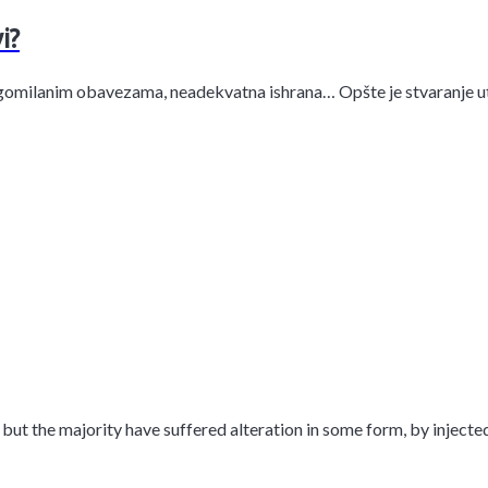
i?
gomilanim obavezama, neadekvatna ishrana… Opšte je stvaranje ut
but the majority have suffered alteration in some form, by inject