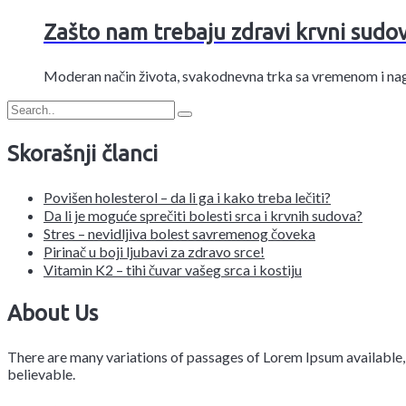
Zašto nam trebaju zdravi krvni sudov
Moderan način života, svakodnevna trka sa vremenom i na
Skorašnji članci
Povišen holesterol – da li ga i kako treba lečiti?
Da li je moguće sprečiti bolesti srca i krvnih sudova?
Stres – nevidljiva bolest savremenog čoveka
Pirinač u boji ljubavi za zdravo srce!
Vitamin K2 – tihi čuvar vašeg srca i kostiju
About Us
There are many variations of passages of Lorem Ipsum available, 
believable.