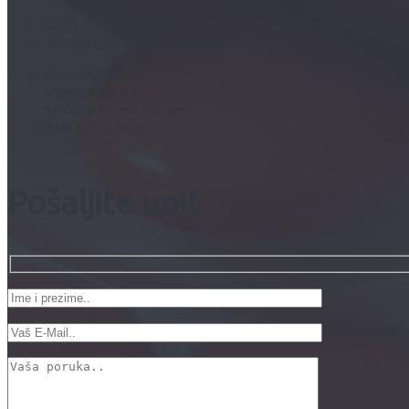
+381 11 20 70 807
kontakt@arteroprotect.com
AbelaPharm
Viline Vode b.b.
Slobodna Zona Beograd,
11000 Beograd
Pošaljite upit