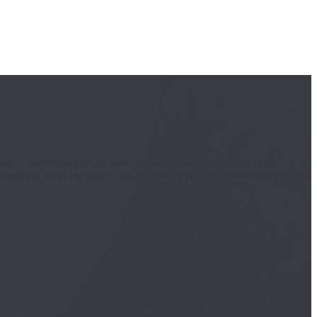
ce. Prioritet nam je da samo najkvalitetniji proizvodi budu
štine, a sve u cilju pronalaženja najkvalitetnijih rešenja za Vaše