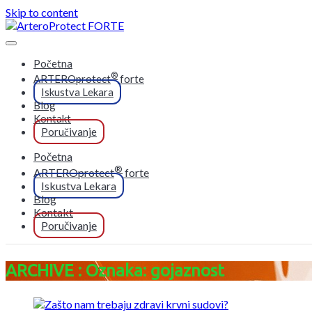
Skip to content
Početna
®
ARTEROprotect
forte
Iskustva Lekara
Blog
Kontakt
Poručivanje
Početna
®
ARTEROprotect
forte
Iskustva Lekara
Blog
Kontakt
Poručivanje
ARCHIVE : Oznaka: gojaznost