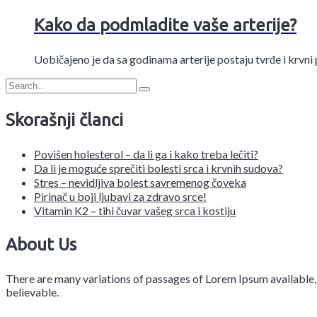
Kako da podmladite vaše arterije?
Uobičajeno je da sa godinama arterije postaju tvrđe i krvni p
Skorašnji članci
Povišen holesterol – da li ga i kako treba lečiti?
Da li je moguće sprečiti bolesti srca i krvnih sudova?
Stres – nevidljiva bolest savremenog čoveka
Pirinač u boji ljubavi za zdravo srce!
Vitamin K2 – tihi čuvar vašeg srca i kostiju
About Us
There are many variations of passages of Lorem Ipsum available, 
believable.