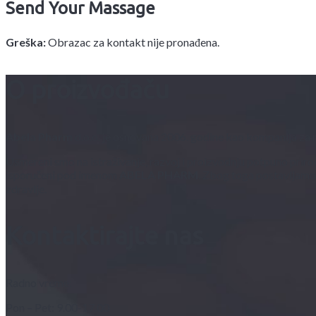
Send Your Massage
Greška:
Obrazac za kontakt nije pronađena.
O proizvođaču
Abela Pharm
d.o.o. je osnovana 2006. godine kao kompanija za 
Usmereni smo na istraživanje, razvoj i proizvodnju potpuno prirod
isporučeni pod imenom
ABELA PHARM
. Zbog toga postavljamo v
zdravlje.
Kontaktirajte nas
Radno vreme:
Pon – Pet: 9.00-17.00