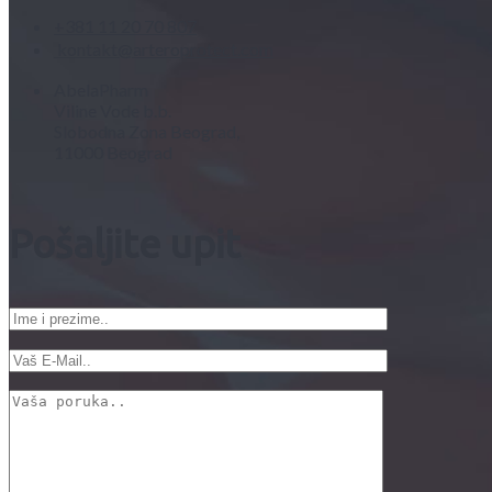
+381 11 20 70 807
kontakt@arteroprotect.com
AbelaPharm
Viline Vode b.b.
Slobodna Zona Beograd,
11000 Beograd
Pošaljite upit