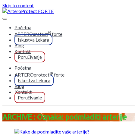
Skip to content
Početna
®
ARTEROprotect
forte
Iskustva Lekara
Blog
Kontakt
Poručivanje
Početna
®
ARTEROprotect
forte
Iskustva Lekara
Blog
Kontakt
Poručivanje
ARCHIVE : Oznaka: podmladiti arterije