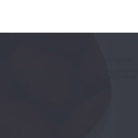
razvoj i proizvodnju farmaceutskih proizvoda visokog kvaliteta.
nih dijetetskih suplemenata koji su namenjeni zdravlju cele porodi
isoke standarde i konstantno unapređujemo naše resurse, znanja i ve