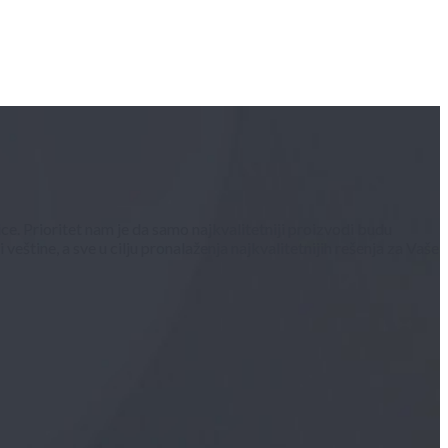
ce. Prioritet nam je da samo najkvalitetniji proizvodi budu
štine, a sve u cilju pronalaženja najkvalitetnijih rešenja za Vaše