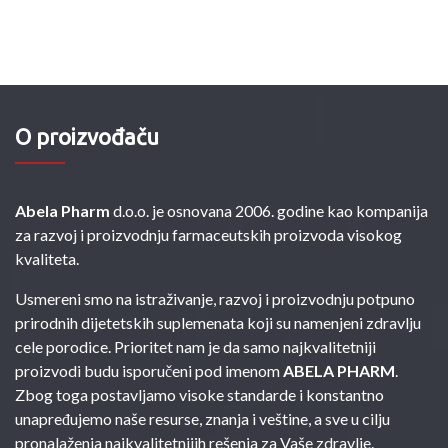
O proizvođaču
Abela Pharm
d.o.o. je osnovana 2006. godine kao kompanija
za razvoj i proizvodnju farmaceutskih proizvoda visokog
kvaliteta.
Usmereni smo na istraživanje, razvoj i proizvodnju potpuno
prirodnih dijetetskih suplemenata koji su namenjeni zdravlju
cele porodice. Prioritet nam je da samo najkvalitetniji
proizvodi budu isporučeni pod imenom
ABELA PHARM
.
Zbog toga postavljamo visoke standarde i konstantno
unapređujemo naše resurse, znanja i veštine, a sve u cilju
pronalaženja najkvalitetnijih rešenja za Vaše zdravlje.